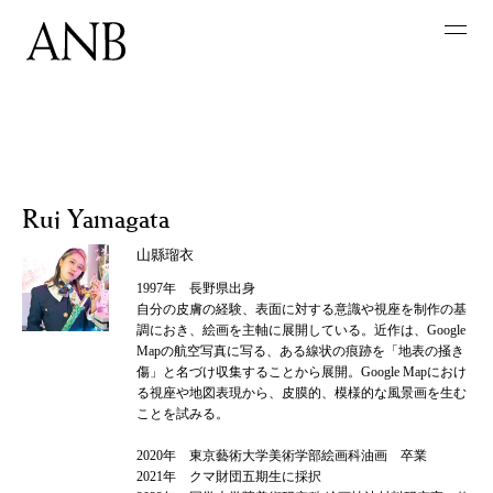
Rui Yamagata
山縣瑠衣
1997年 長野県出身
自分の皮膚の経験、表面に対する意識や視座を制作の基
調におき、絵画を主軸に展開している。近作は、Google
Mapの航空写真に写る、ある線状の痕跡を「地表の掻き
傷」と名づけ収集することから展開。Google Mapにおけ
る視座や地図表現から、皮膜的、模様的な風景画を生む
ことを試みる。
2020年 東京藝術大学美術学部絵画科油画 卒業
2021年 クマ財団五期生に採択