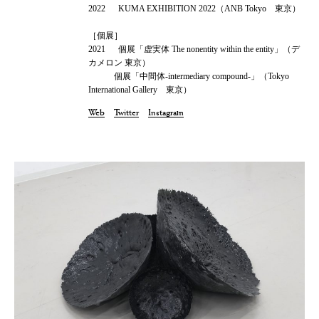
2022 KUMA EXHIBITION 2022（ANB Tokyo 東京）
［個展］
2021 個展「虚実体 The nonentity within the entity」（デ
カメロン 東京）
個展「中間体-intermediary compound-」（Tokyo
International Gallery 東京）
Web
Twitter
Instagram