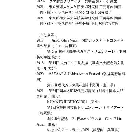
2020- クマ財団クリエイター奨学金 第4（5）期生
2021 東京藝術大学大学院美術研究科 工芸専攻 陶芸
（陶・磁・ガラス造形）研究分野 修士課程修了
2021 東京藝術大学大学院美術研究科 工芸専攻 陶芸
（陶・磁・ガラス造形）研究分野 博士後期課程在籍
［主な展示］
2017 「Junior Glass Ways」国際ガラスアートコンベ入
選作品展（チェコ共和国)
第２回 杭州国際現代ガラストリエンナーレ（中国
美術学院 杭州）
2018 第14回 大分アジア彫刻展（朝倉文夫記念館文化
ホール 大分）
2020 ASYAAF & Hidden Artists Festival（弘益美術館 韓
国)
第８回現代ガラス展in山陽小野田（山口県）
2021 第24回岡本太郎現代芸術賞展（川崎市岡本太郎
美術館 川崎市）
KUMA EXHIBITION 2021（東京）
第1回宮若国際芸術トリエンナーレ トライアート
（福岡県）
創立50年記念 '21 日本のガラス展 Glass '21 in
Japan（東京）
のせでんアートライン2021（静思館 兵庫県）