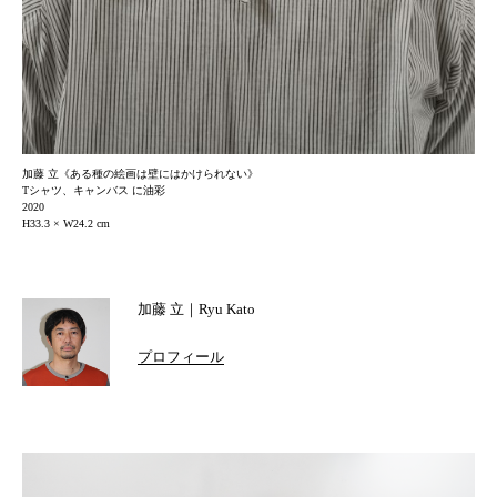
加藤 立《ある種の絵画は壁にはかけられない》
Tシャツ、キャンバス に油彩
2020
H33.3 × W24.2 cm
加藤 立｜Ryu Kato
プロフィール