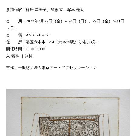
参加作家｜柿坪 満実子、加藤 立、塚本 亮太
会 期｜2022年7月22日（金）～24日（日）、29日（金）〜31日
（日）
会 場｜ANB Tokyo 7F
住 所｜港区六本木5-2-4（六本木駅から徒歩3分）
開催時間｜11:00-19:00
入 場 料 ｜無料
主催：一般財団法人東京アートアクセラレーション