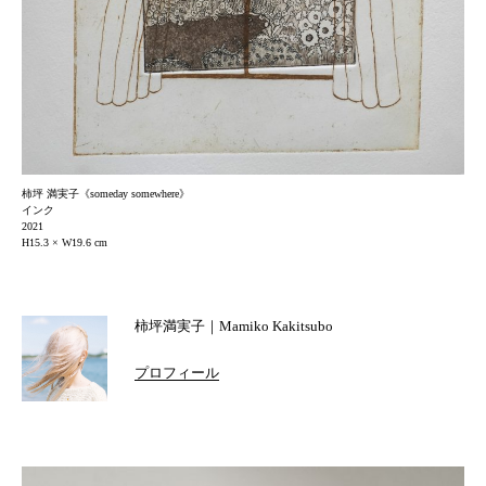
柿坪 満実子《someday somewhere》
インク
2021
H15.3 × W19.6 cm
柿坪満実子｜Mamiko Kakitsubo
プロフィール