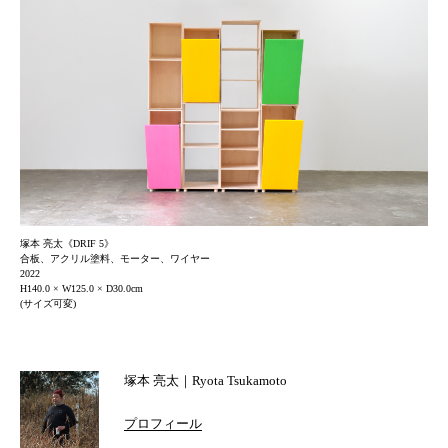
塚本 亮太《DRIF 5》
合板、アクリル塗料、モーター、ワイヤー
2022
H140.0 × W125.0 × D30.0cm
(サイズ可変)
ANB Tokyo
ANB Tokyo
EVENTS
EVENTS
塚本 亮太｜Ryota Tsukamoto
NEWS
NEWS
プロフィール