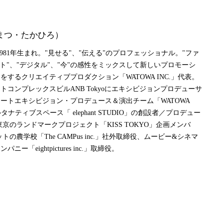
まつ・たかひろ）
tor。1981年生まれ。"見せる"、"伝える"のプロフェッショナル。"ファ
ANB Tokyo
ANB Tokyo
ート"、"デジタル"、"今"の感性をミックスして新しいプロモーシ
をするクリエイティブプロダクション「WATOWA INC.」代表。
EVENTS
EVENTS
トコンプレックスビルANB Tokyoにエキシビジョンプロデューサ
ートエキシビジョン・プロデュース＆演出チーム「WATOWA
、オルタナティブスペース「 elephant STUDIO」の創設者／プロデュー
NEWS
NEWS
京のランドマークプロジェクト「KISS TOKYO」企画メンバ
トの農学校「The CAMPus inc.」社外取締役、ムービー&シネマ
ー「eightpictures inc.」取締役。
ABOUT US
ABOUT US
PROJECTS
PROJECTS