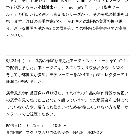
します。そして6Fでは、dunhillやLouis Vuittonとのコラボレーション
でも話題となった
小林健太
が、Photoshopの「smudge（指先ツー
ル）」を用いた代名詞とも言えるシリーズから、その表現の拡張を目
指します。注目の若手作家3名が、それぞれの制作の変遷を振り返
り、新たな展開を試みる3つの展覧会。この機会に是非併せてご高覧
ください。
9月25日（土）、3名の作家を迎えたアーティスト・トークをYouTube
で配信しました。本トークには、スクリプカリウ落合安奈、NAZE、
そして小林健太が参加。モデレーターをANB Tokyoディレクターの山
峰潤也が務めました。
展示風景や作品画像を織り混ぜ、それぞれの作品の制作背景やお互い
の展示を見て感じたことなどを語っています。まだ展覧会をご覧にな
っていない方や、遠方にお住まいのため会場に来られない方も是非オ
ンラインでご視聴ください。
配信日時｜9月25日（土） 18:30〜
参加作家｜スクリプカリウ落合安奈、NAZE、小林健太