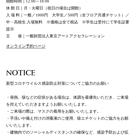
開館時間｜12:00～18:00
休 館 日｜月・火曜日（祝日の場合は開館）
入 場 料｜一般／1000円 大学生／500円（全フロア共通チケット）／
中・高校生 入場無料 ※価格は全て税込 ※学生は受付にて学生証要
提示
主 催｜一般財団法人東京アートアクセラレーション
オンライン予約ページ
NOTICE
新型コロナウイルス感染防止対策についてご協力のお願い
・発熱、咳などの症状がある場合は、体調を最優先いただき、ご来場
を控えていただきますようお願いいたします。
・ご来場の際は、マスクの着用をお願いいたします。
・手洗いや備え付けの消毒液のご使用、咳エチケットのご協力をお願
いいたします。
・建物内でのソーシャルディスタンスの確保など、感染予防および拡