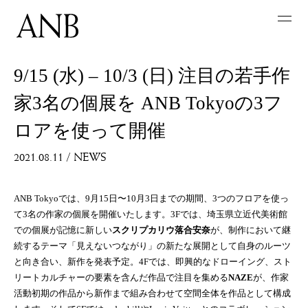
9/15 (水) – 10/3 (日) 注目の若手作
家3名の個展を ANB Tokyoの3フ
ロアを使って開催
2021.08.11
/
NEWS
ANB Tokyoでは、9月15日〜10月3日までの期間、3つのフロアを使っ
て3名の作家の個展を開催いたします。3Fでは、埼玉県立近代美術館
での個展が記憶に新しい
スクリプカリウ落合安奈
が、制作において継
続するテーマ「見えないつながり」の新たな展開として自身のルーツ
と向き合い、新作を発表予定。4Fでは、即興的なドローイング、スト
リートカルチャーの要素を含んだ作品で注目を集める
NAZE
が、作家
活動初期の作品から新作まで組み合わせて空間全体を作品として構成