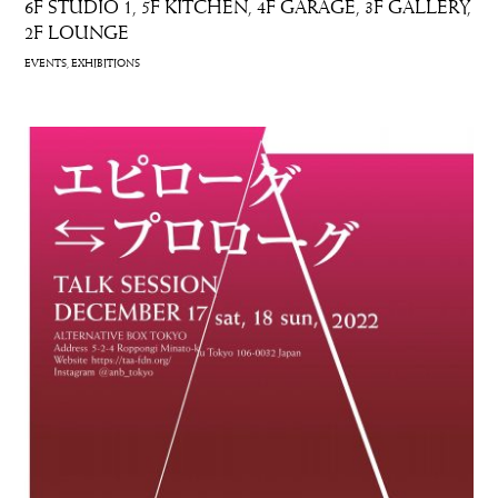
6F STUDIO 1
5F KITCHEN
4F GARAGE
3F GALLERY
2F LOUNGE
EVENTS
EXHIBITIONS