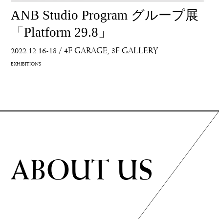
ANB Studio Program グループ展
「Platform 29.8」
2022.12.16-18
/
4F GARAGE
3F GALLERY
EXHIBITIONS
ABOUT US
ABOUT US