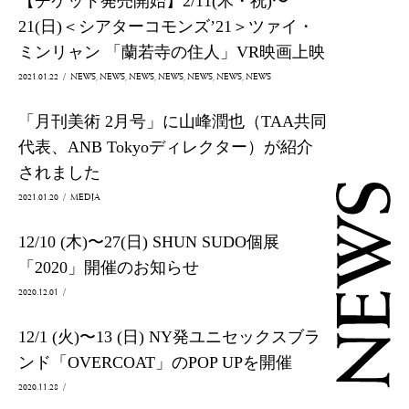
【チケット発売開始】2/11(木・祝)〜
21(日)＜シアターコモンズ’21＞ツァイ・
ミンリャン 「蘭若寺の住人」VR映画上映
2021.01.22
/
NEWS
NEWS
NEWS
NEWS
NEWS
NEWS
NEWS
「月刊美術 2月号」に山峰潤也（TAA共同
代表、ANB Tokyoディレクター）が紹介
されました
2021.01.20
/
MEDIA
12/10 (木)〜27(日) SHUN SUDO個展
「2020」開催のお知らせ
2020.12.01
/
12/1 (火)〜13 (日) NY発ユニセックスブラ
ンド「OVERCOAT」のPOP UPを開催
2020.11.28
/