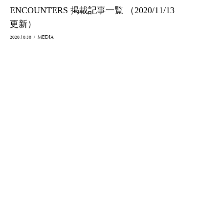
ENCOUNTERS 掲載記事一覧 （2020/11/13
ABOUT US
ABOUT US
更新）
PROJECTS
PROJECTS
2020.10.30
/
MEDIA
PRESS RELEASE
PRESS RELEASE
Facebook
Facebook
/
/
Instagram
Instagram
1
2
3
4
5