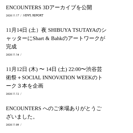
ENCOUNTERS 3Dアーカイブを公開
2020.11.17
/
NEWS
REPORT
11月14日 (土）夜 SHIBUYA TSUTAYAのシ
ャッターにShart & Bahkのアートワークが
完成
2020.11.16
/
11月12日 (木) 〜 14日 (土) 22:00〜渋谷芸
術祭＋SOCIAL INNOVATION WEEKのト
ーク３本を企画
2020.11.12
/
ANB Tokyo
ANB Tokyo
ENCOUNTERS へのご来場ありがとうご
EVENTS
EVENTS
ざいました。
NEWS
NEWS
2020.11.09
/